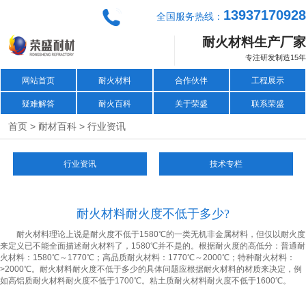
13937170928
全国服务热线：
耐火材料生产厂家
专注研发制造15年
网站首页
耐火材料
合作伙伴
工程展示
疑难解答
耐火百科
关于荣盛
联系荣盛
>
>
首页
耐材百科
行业资讯
行业资讯
技术专栏
耐火材料耐火度不低于多少?
耐火材料理论上说是耐火度不低于1580℃的一类无机非金属材料，但仅以耐火度
来定义已不能全面描述耐火材料了，1580℃并不是的。根据耐火度的高低分：普通耐
火材料：1580℃～1770℃；高品质耐火材料：1770℃～2000℃；特种耐火材料：
>2000℃。耐火材料耐火度不低于多少的具体问题应根据耐火材料的材质来决定，例
如高铝质耐火材料耐火度不低于1700℃。粘土质耐火材料耐火度不低于1600℃。