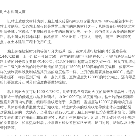
耐火材料耐火度
以粘土质耐火材料为例，粘土耐火砖是指Al2O3含量为30%~40%硅酸铝材料的
粘土质制品。实心粘土耐火砖是世界上古老的建筑材料之一，从陕西秦始皇陵到北京
明清长城，它传承了中华民族几千年的建筑文明史。至今，它仍是国人衷爱的建筑材
料。粘土耐火砖就地取材，价格便宜，经久耐用，还防火、隔热、隔声、吸潮等优
点，在土木建筑工程中使用广泛。
粘土砖在烧制时分的等级可分为I级和II级，在对其进行烧制的时分温度是在
1440℃摆布，上下起伏不可超过50，通常的保温时间则是在40h。但是当遇到三级的
粘土砖的时分温度要操控1400℃，保温的时刻比起前两者较为短一点。碰见在地道运
用一二级的耐火砖的时分所烧成的温度是在1500到1560摆布的温度规模。依据不一
样的烧制资料以及制成品其升温的速度也不一样。上升的温度要操控在600℃，然后
再依据不一样的区别开端一点一点的升温，直到温度为1200℃的时分为止。还有即是
咱们要注意冷却时分的温度也要做好操控。
粘土砖耐火度可达1690~1730℃，此砖中除含有高耐火度的莫来石结晶外，还含
有接近一半的低熔点非晶质玻璃相。 在0~1000℃的温度范围内，粘土砖的体积随着
温度升高而均匀膨胀，线膨胀曲线近似于一条直线，当温度达1200℃后再继续升温
时，其体积将由膨胀更大值开始收缩。粘土耐火砖的残余收缩导致砌体灰缝的松裂，
这是粘土砖的一大缺点。当温度超过1200℃后，粘土砖中的低熔点物逐渐熔化，因颗
粒受表面张力作用而互相靠得很紧，从而产生体积收缩。所以，粘土砖只能用于焦炉
的次要部位，如蓄热室封墙，小烟道衬砖及蓄热室格子砖、炉门衬砖、炉顶以及上升
管衬砖等。