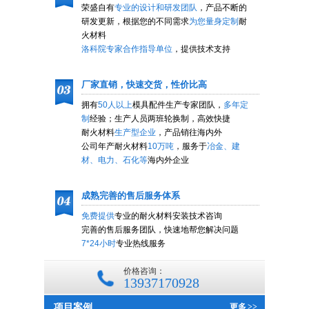
荣盛自有
专业的设计和研发团队
，产品不断的
研发更新，根据您的不同需求
为您量身定制
耐
火材料
洛科院专家合作指导单位
，提供技术支持
厂家直销，快速交货，性价比高
拥有
50人以上
模具配件生产专家团队，
多年定
制
经验；生产人员两班轮换制，高效快捷
耐火材料
生产型企业
，产品销往海内外
公司年产耐火材料
10万吨
，服务于
冶金、建
材、电力、石化等
海内外企业
成熟完善的售后服务体系
免费提供
专业的耐火材料安装技术咨询
完善的售后服务团队，快速地帮您解决问题
7*24小时
专业热线服务
价格咨询：
13937170928
项目案例
更多
>>