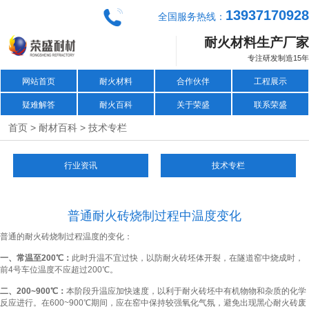
13937170928
全国服务热线：
耐火材料生产厂家
专注研发制造15年
网站首页
耐火材料
合作伙伴
工程展示
疑难解答
耐火百科
关于荣盛
联系荣盛
>
>
首页
耐材百科
技术专栏
行业资讯
技术专栏
普通耐火砖烧制过程中温度变化
普通的耐火砖烧制过程温度的变化：
一、常温至200℃：
此时升温不宜过快，以防耐火砖坯体开裂，在隧道窑中烧成时，
前4号车位温度不应超过200℃。
二、200~900℃：
本阶段升温应加快速度，以利于耐火砖坯中有机物物和杂质的化学
反应进行。在600~900℃期间，应在窑中保持较强氧化气氛，避免出现黑心耐火砖废