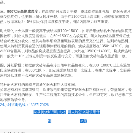
品。
三、900℃至高烧成温度：
在高温阶段应温计平稳，继续保持氧化气氛，使耐火砖坯
体受热均匀，也要防止耐火砖坯开裂。由于在1100℃以上高温时，烧结收缩非常强
烈，收缩率达2～5%,因此保持温度梯度平缓，消除内部应力非常重要。
耐火砖的止火温度一般要高于烧结温度100~150℃，如果所用烧结粘土的烧结温度范
围较窄，则止火温度适当低些，在50~150℃左右较适宜。耐火砖烧成温度应保证使
结合粘土充分软化，使其与熟料细粉及粗颗粒表层的反应充分进行。达到粘结熟料。
使耐火砖制品获得合适的强度和体积稳定的目的。烧成温度般在1350~1470℃。如
Al2O3含量高，则制品的烧成温度应适当提高，大约在1350℃~1490℃。烧成保温时
间一般为2~10h,以保证制品中的反应进行充分，而且使耐火砖制品表里质量一致。
四、冷却阶段：
根据耐火砖制品在冷却段中的品格变化，在800~1000℃以上高温阶
段应快速降温，在800℃以下，则应减缓冷却速度，实际上，在生产实际中，实际采
用的冷却速度不会对耐火砖制品造成冷裂危险。
特种耐火材料的烧成与普通的耐火材料大致相同。
如果您有相关需求或疑问，欢迎致电郑州荣盛窑炉耐火材料有限公司，荣盛耐材，专
注于耐火材料的研发、生产和工程施工的高新技术企业，年产13万吨，欢迎您来厂实
地考察洽谈业务。
24小时咨询热线：
13937170928
垃圾焚烧炉用耐火材
耐火砖怎么砌筑用什
料
么砌